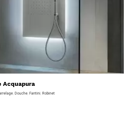
ie Acquapura
arrelage
,
Douche
,
Fantini
,
Robinet