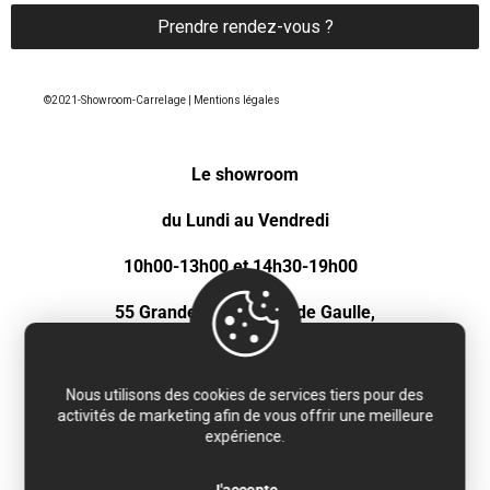
Prendre rendez-vous ?
©2021-Showroom-Carrelage | Mentions légales
Le showroom
du Lundi au Vendredi
10h00-13h00 et 14h30-19h00
55 Grande rue Charles de Gaulle,
92600 Asnières-sur Seine.
Tél: 01 44 09 06 65
Tél : 01 47 92 37 16
Nous utilisons des cookies de services tiers pour des
Email :
contact@showroomcarrelage.com
activités de marketing afin de vous offrir une meilleure
expérience.