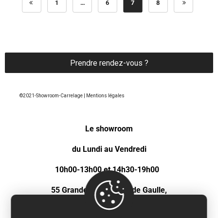
1
…
6
7
8
Prendre rendez-vous ?
©2021-Showroom-Carrelage | Mentions légales
Le showroom
du Lundi au Vendredi
10h00-13h00 et 14h30-19h00
55 Grande rue Charles de Gaulle,
92600 Asnières-sur Seine.
Tél: 01 44 09 06 65